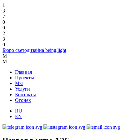
1
3
7
0
0
2
3
0
Бюро светодизайна being.light
M
M
Главная
Проекты
Мы
Услуги
Контакты
Огонёк
RU
EN